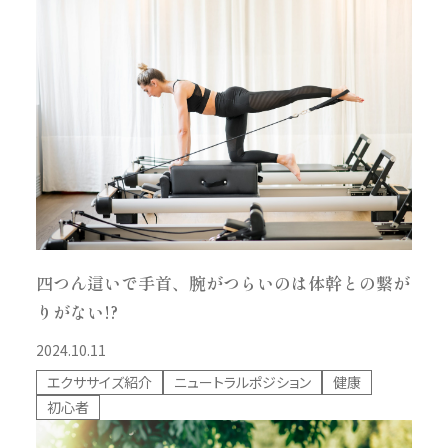
四つん這いで手首、腕がつらいのは体幹との繋が
りがない!?
2024.10.11
エクササイズ紹介
ニュートラルポジション
健康
初心者