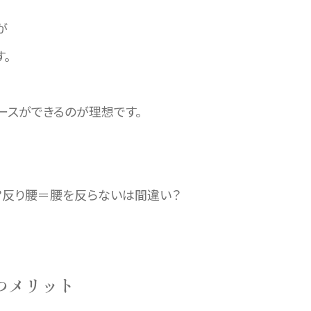
が
。
ースができるのが理想です。
？反り腰＝腰を反らないは間違い？
つメリット